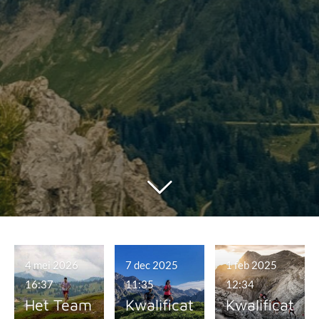
4 mei 2026
7 dec 2025
1 feb 2025
16:37
11:35
12:34
Het Team
Kwalificat
Kwalificat