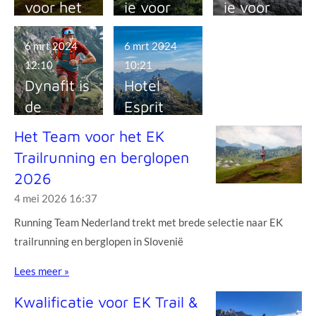
voor het
ie voor
ie voor
EK
EK Trail &
WK Trail
6 mrt 2024
6 mrt 2024
Trailrunni
Berglope
2025
12:10
10:21
ng en
n 2026
Dynafit is
Hotel
berglope
de
Esprit
n 2026
kledingsp
Montagn
Het Team voor het EK
onsor
e als
Trailrunning en berglopen
hoofdspo
2026
nsor
4 mei 2026
16:37
Running Team Nederland trekt met brede selectie naar EK
trailrunning en berglopen in Slovenië
Lees meer »
Kwalificatie voor EK Trail &